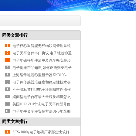
同类文章排行
电子秤称重智能无线物联网管理系统
电子天平台秤串口协议 电子地磅称重
仪数据包通讯解析
电子地磅秤配件清单及汽车衡安装步
骤总结
电子衡器产品知识 如何正确归类电子
地磅秤 滚筒秤做法
上海耀华地磅称重显示器XK3190-
A12E校正方法
电子秤传感器准确度和稳定性技术参
数
不干胶标签打印电子秤编辑软件操作
方法
桌面型电子台秤最大量程及精度怎么
选
美国HUAZHI华志电子天平秤型号价
格参数
电子地牛叉车秤安装方法 JNS地泵搬
运车电子称厂家
同类文章排行
SCS-100吨电子地磅厂家那些比较好