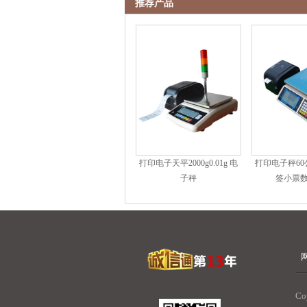
推荐产品
打印电子天平2000g0.01g 电
打印电子秤6
子秤
签小票
C