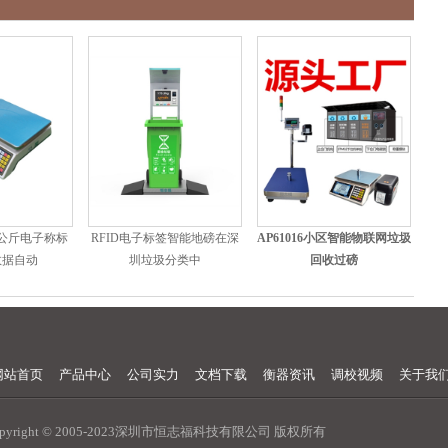
0公斤电子称标
RFID电子标签智能地磅在深
AP61016小区智能物联网垃圾
数据自动
圳垃圾分类中
回收过磅
网站首页
产品中心
公司实力
文档下载
衡器资讯
调校视频
关于我
opyright © 2005-2023深圳市恒志福科技有限公司 版权所有