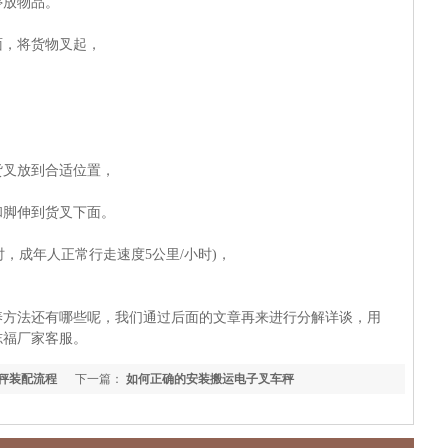
停放物品。
面，将货物叉起，
。
。
货叉放到合适位置，
和脚伸到货叉下面。
时，成年人正常行走速度
5
公里
/
小时
)
，
养方法还有哪些呢，我们通过后面的文章再来进行分解详谈，用
志福厂家客服。
子秤装配流程
下一篇：
如何正确的安装搬运电子叉车秤