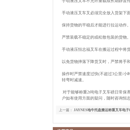
手动液压叉车不允许重载或长期静置
手动液压叉车叉必须完全放入货架下
保持货物的平稳后才能进
行拉运动作
严禁装载不稳定的或松散包装的货物
手动液压恒志福叉车在搬运过程中将
以免货物摔落
下降货叉时，严禁将手
操作时严禁速度过快
(
不超过
3
公里
/
小
转弯时减速。
对于能够称重2t吨电子叉车磅日常保
户如有使用方面的疑问，随时咨询恒
上一篇：
JAYNES地牛托盘搬运称重叉车电