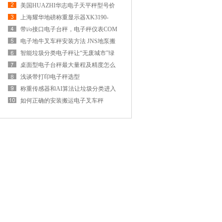
美国HUAZHI华志电子天平秤型号价
格参数
上海耀华地磅称重显示器XK3190-
A12E校正方法
带i/o接口电子台秤，电子秤仪表COM
端口数据连接
电子地牛叉车秤安装方法 JNS地泵搬
运车电子称厂家
智能垃圾分类电子秤让“无废城市”绿
色低碳照亮生活
桌面型电子台秤最大量程及精度怎么
选
浅谈带打印电子秤选型
称重传感器和AI算法让垃圾分类进入
智能时代
如何正确的安装搬运电子叉车秤