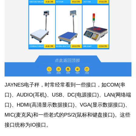
JAYNES
电子秤，时常经常看到一些接口，如
COM(
串
口
)
、
AUDIO(
耳机
)
、
USB
、
DC(
电源接口
)
、
LAN(
网络端
口
)
、
HDMI(
高清显示数据接口
)
、
VGA(
显示数据接口
)
、
MIC(
麦克风
)
和一些老式的
PS/2(
鼠标和键盘接口
)
。这些
接口统称为
IO
接口。