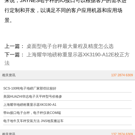
来说，
JAYNES
电子秤的
IO
接口可以根据客户的需求进
行定制和开发，以满足不同的客户应用机器和应用场
景。
上一篇：
桌面型电子台秤最大量程及精度怎么选
下一篇：
上海耀华地磅称重显示器XK3190-A12E校正方
法
相关资讯
137 2874 6309
SCS-100吨电子地磅厂家那些比较好
美国HUAZHI华志电子天平秤型号价格参
上海耀华地磅称重显示器XK3190-A1
带i/o接口电子台秤，电子秤仪表COM端
电子地牛叉车秤安装方法 JNS地泵搬运车
相关资讯
137 2874 6309